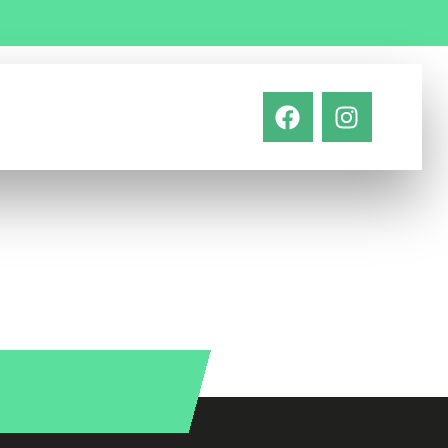
Napíšte nám
info@stkslovakia.sk