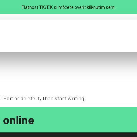
Platnosť TK/EK si môžete overiť kliknutím sem.
Zarezervujte sa
nformácie
Kontakt
+421 (0) 31 784 1245
 Edit or delete it, then start writing!
 online