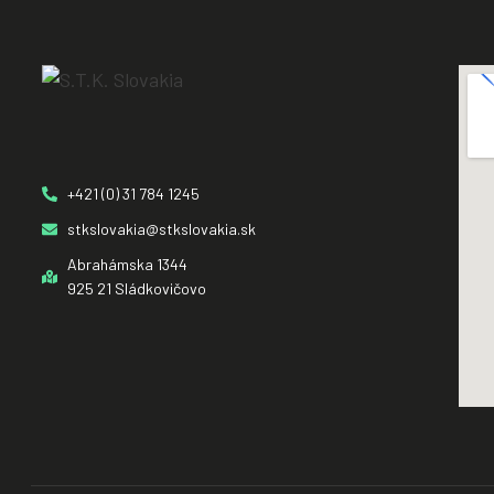
+421 (0) 31 784 1245
stkslovakia@stkslovakia.sk
Abrahámska 1344
925 21 Sládkovičovo